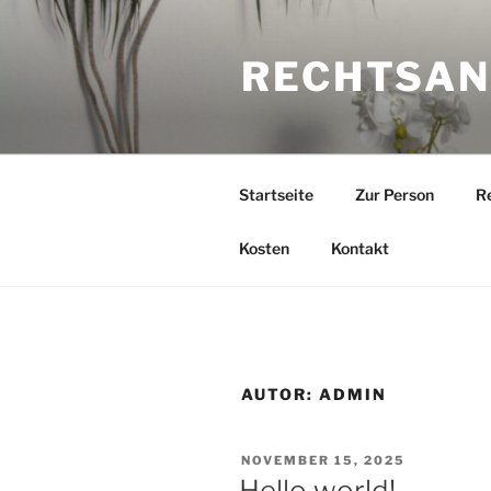
Zum
Inhalt
RECHTSAN
springen
Startseite
Zur Person
R
Kosten
Kontakt
AUTOR:
ADMIN
VERÖFFENTLICHT
NOVEMBER 15, 2025
AM
Hello world!